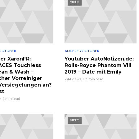
VIDEO
OUTUBER
ANDERE YOUTUBER
er XaronFR:
Youtuber AutoNotizen.de:
ACES Touchless
Rolls-Royce Phantom VIII
ean & Wash –
2019 – Date mit Emily
cher Vorreiniger
244 views
1 min read
 Versiegelungen an?
st
1 min read
VIDEO