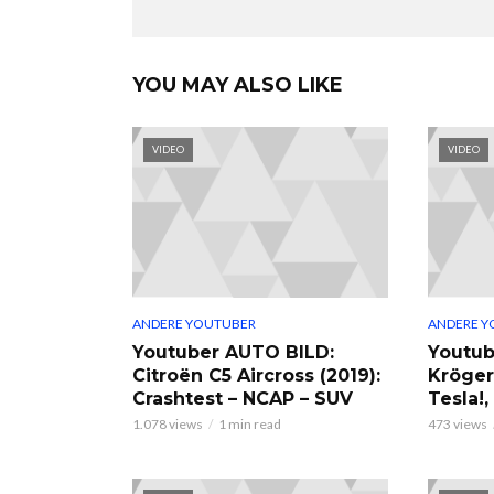
YOU MAY ALSO LIKE
VIDEO
VIDEO
ANDERE YOUTUBER
ANDERE Y
Youtuber AUTO BILD:
Youtub
Citroën C5 Aircross (2019):
Kröger
Crashtest – NCAP – SUV
Tesla!
1.078 views
1 min read
473 views