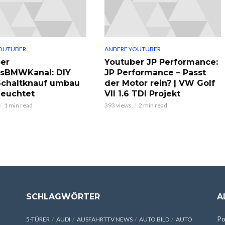
OUTUBER
ANDERE YOUTUBER
er
Youtuber JP Performance:
ksBMWKanal: DIY
JP Performance – Passt
chaltknauf umbau
der Motor rein? | VW Golf
leuchtet
VII 1.6 TDI Projekt
1 min read
393 views
2 min read
SCHLAGWÖRTER
A
Po
5-TÜRER
AUDI
AUSFAHRTTV NEWS
AUTO BILD
AUTO