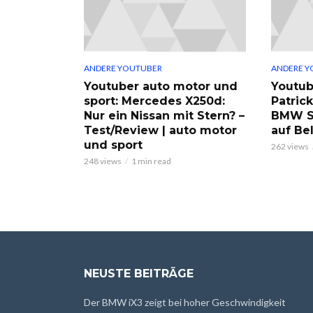
ANDERE YOUTUBER
ANDERE Y
Youtuber auto motor und
Youtub
sport: Mercedes X250d:
Patric
Nur ein Nissan mit Stern? –
BMW S
Test/Review | auto motor
auf Be
und sport
262 views
248 views
1 min read
NEUSTE BEITRÄGE
Der BMW iX3 zeigt bei hoher Geschwindigkeit