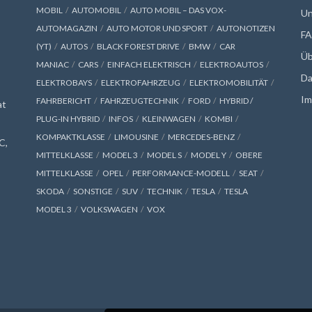
MOBIL
AUTOMOBIL
AUTO MOBIL – DAS VOX-
Un
AUTOMAGAZIN
AUTO MOTOR UND SPORT
AUTONOTIZEN
F
(YT)
AUTOS
BLACK FOREST DRIVE
BMW
CAR
Üb
MANIAC
CARS
EINFACH ELEKTRISCH
ELEKTROAUTOS
Da
ELEKTROBAYS
ELEKTROFAHRZEUG
ELEKTROMOBILITÄT
Im
FAHRBERICHT
FAHRZEUGTECHNIK
FORD
HYBRID /
at
PLUG-IN HYBRID
INFOS
KLEINWAGEN
KOMBI
KOMPAKTKLASSE
LIMOUSINE
MERCEDES-BENZ
C,
MITTELKLASSE
MODEL 3
MODEL S
MODEL Y
OBERE
MITTELKLASSE
OPEL
PERFORMANCE-MODELL
SEAT
SKODA
SONSTIGE
SUV
TECHNIK
TESLA
TESLA
MODEL 3
VOLKSWAGEN
VOX