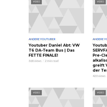
VIDEO
VIDEO
ANDERE YOUTUBER
ANDERE Y
Youtuber Daniel Abt: VW
Youtub
T6 DA-Team Bus | Das
SERVF
FETTE FINALE!
Pre-Cl
alkalis
368 views
2 min read
greift
der Te
420 views
VIDEO
VIDEO