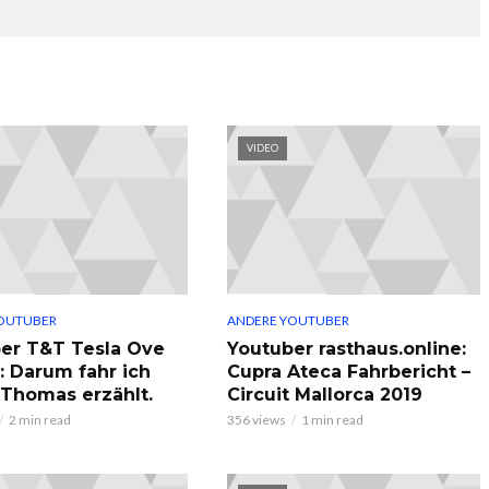
VIDEO
OUTUBER
ANDERE YOUTUBER
er T&T Tesla Ove
Youtuber rasthaus.online:
: Darum fahr ich
Cupra Ateca Fahrbericht –
, Thomas erzählt.
Circuit Mallorca 2019
2 min read
356 views
1 min read