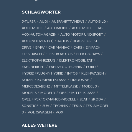
SCHLAGWÖRTER
5-TÜRER
AUDI
AUSFAHRTTV NEWS
AUTO BILD
AUTO MOBIL
AUTOMOBIL
AUTO MOBIL – DAS
VOX-AUTOMAGAZIN
AUTO MOTOR UND SPORT
AUTONOTIZEN (YT)
AUTOS
BLACK FOREST
DRIVE
BMW
CAR MANIAC
CARS
EINFACH
ELEKTRISCH
ELEKTROAUTOS
ELEKTROBAYS
ELEKTROFAHRZEUG
ELEKTROMOBILITÄT
FAHRBERICHT
FAHRZEUGTECHNIK
FORD
HYBRID / PLUG-IN HYBRID
INFOS
KLEINWAGEN
KOMBI
KOMPAKTKLASSE
LIMOUSINE
MERCEDES-BENZ
MITTELKLASSE
MODEL 3
MODEL S
MODEL Y
OBERE MITTELKLASSE
OPEL
PERFORMANCE-MODELL
SEAT
SKODA
SONSTIGE
SUV
TECHNIK
TESLA
TESLA MODEL
3
VOLKSWAGEN
VOX
ALLES WEITERE