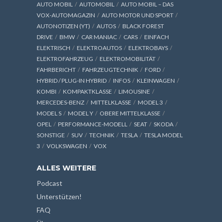
AUTO MOBIL
AUTOMOBIL
AUTO MOBIL – DAS
VOX-AUTOMAGAZIN
AUTO MOTOR UND SPORT
AUTONOTIZEN (YT)
AUTOS
BLACK FOREST
DRIVE
BMW
CAR MANIAC
CARS
EINFACH
ELEKTRISCH
ELEKTROAUTOS
ELEKTROBAYS
ELEKTROFAHRZEUG
ELEKTROMOBILITÄT
FAHRBERICHT
FAHRZEUGTECHNIK
FORD
HYBRID / PLUG-IN HYBRID
INFOS
KLEINWAGEN
KOMBI
KOMPAKTKLASSE
LIMOUSINE
MERCEDES-BENZ
MITTELKLASSE
MODEL 3
MODEL S
MODEL Y
OBERE MITTELKLASSE
OPEL
PERFORMANCE-MODELL
SEAT
SKODA
SONSTIGE
SUV
TECHNIK
TESLA
TESLA MODEL
3
VOLKSWAGEN
VOX
ALLES WEITERE
Podcast
Unterstützen!
FAQ