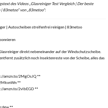
ext des Videos „Glasreiniger Test Vergleich | Der beste
en | 83metoo“ von „83metoo“
:
iger | Autoscheiben streifenfrei reinigen | 83metoo
bonnieren
 Glasreiniger direkt nebeneinander auf der Windschutzscheibe.
entfernt zusätzlich noch Insektenreste von der Scheibe, alles das
tps://amzn.to/2MgOsJQ **
o/2MkvnWn **
s://amzn.to/2vIbEGD **
Ccdgw **