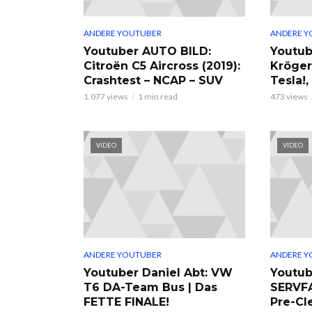
ANDERE YOUTUBER
ANDERE Y
Youtuber AUTO BILD:
Youtub
Citroën C5 Aircross (2019):
Kröger
Crashtest – NCAP – SUV
Tesla!
1.077 views
1 min read
473 views
VIDEO
VIDEO
ANDERE YOUTUBER
ANDERE Y
Youtuber Daniel Abt: VW
Youtub
T6 DA-Team Bus | Das
SERVF
FETTE FINALE!
Pre-Cl