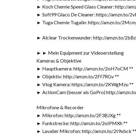
► Koch Chemie Speed Glass Cleaner: http://a
► Soft99 Glaco De Cleaner: https://amzn.to/2
► Tuga Chemie Tugalin: https://amzn.to/2Mcm
► Alclear Trockenwunder: http://amzn.to/2bBd
► ► Mein Equipment zur Videoerstellung
Kameras & Objektive
► Hauptkamera: http://amzn.to/2oH7oCM **
► Objektiv: http://amzn.to/2Ff7RGv **
► Vlog Kamera: https://amzn.to/2KWgMzu **
► ActionCam (besser als GoPro) http://amzn.t
Mikrofone & Recorder
► Mikrofon: http://amzn.to/2F3BJXg **
► Funkstrecke: http://amzn.to/2oIPMXh **
► Lavalier Mikrofon: http://amzn.to/2t9xbck *