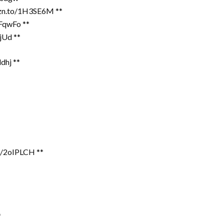
mzn.to/1H3SE6M **
vFqwFo **
jUd **
dhj **
o/2oIPLCH **
*