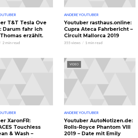
OUTUBER
ANDERE YOUTUBER
er T&T Tesla Ove
Youtuber rasthaus.online:
: Darum fahr ich
Cupra Ateca Fahrbericht –
, Thomas erzählt.
Circuit Mallorca 2019
2 min read
355 views
1 min read
VIDEO
OUTUBER
ANDERE YOUTUBER
er XaronFR:
Youtuber AutoNotizen.de:
ACES Touchless
Rolls-Royce Phantom VIII
ean & Wash –
2019 – Date mit Emily