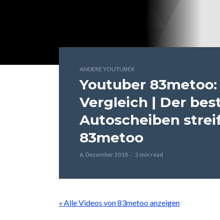
ANDERE YOUTUBER
Youtuber 83metoo: 
Vergleich | Der best
Autoscheiben streif
83metoo
6. Dezember 2018
2 min read
« Alle Videos von 83metoo anzeigen