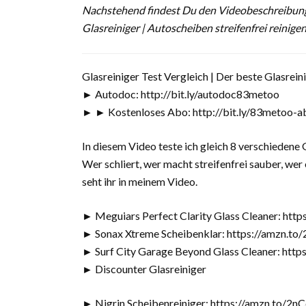
Nachstehend findest Du den Videobeschreibungst
Glasreiniger | Autoscheiben streifenfrei reinig
Glasreiniger Test Vergleich | Der beste Glasrein
► Autodoc: http://bit.ly/autodoc83metoo
► ► Kostenloses Abo: http://bit.ly/83metoo-a
In diesem Video teste ich gleich 8 verschiedene
Wer schliert, wer macht streifenfrei sauber, wer 
seht ihr in meinem Video.
► Meguiars Perfect Clarity Glass Cleaner: ht
► Sonax Xtreme Scheibenklar: https://amzn.t
► Surf City Garage Beyond Glass Cleaner: http
► Discounter Glasreiniger
► Nigrin Scheibenreiniger: https://amzn.to/2n