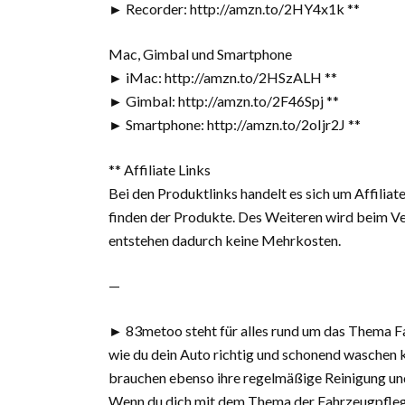
► Recorder: http://amzn.to/2HY4x1k **
Mac, Gimbal und Smartphone
► iMac: http://amzn.to/2HSzALH **
► Gimbal: http://amzn.to/2F46Spj **
► Smartphone: http://amzn.to/2oIjr2J **
** Affiliate Links
Bei den Produktlinks handelt es sich um Affiliat
finden der Produkte. Des Weiteren wird beim Ver
entstehen dadurch keine Mehrkosten.
—
► 83metoo steht für alles rund um das Thema Fah
wie du dein Auto richtig und schonend waschen
brauchen ebenso ihre regelmäßige Reinigung un
Wenn du dich mit dem Thema der Fahrzeugpflege