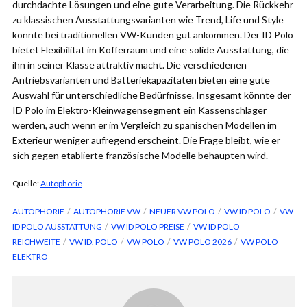
durchdachte Lösungen und eine gute Verarbeitung. Die Rückkehr
zu klassischen Ausstattungsvarianten wie Trend, Life und Style
könnte bei traditionellen VW-Kunden gut ankommen. Der ID Polo
bietet Flexibilität im Kofferraum und eine solide Ausstattung, die
ihn in seiner Klasse attraktiv macht. Die verschiedenen
Antriebsvarianten und Batteriekapazitäten bieten eine gute
Auswahl für unterschiedliche Bedürfnisse. Insgesamt könnte der
ID Polo im Elektro-Kleinwagensegment ein Kassenschlager
werden, auch wenn er im Vergleich zu spanischen Modellen im
Exterieur weniger aufregend erscheint. Die Frage bleibt, wie er
sich gegen etablierte französische Modelle behaupten wird.
Quelle:
Autophorie
AUTOPHORIE
AUTOPHORIE VW
NEUER VW POLO
VW ID POLO
VW
ID POLO AUSSTATTUNG
VW ID POLO PREISE
VW ID POLO
REICHWEITE
VW ID. POLO
VW POLO
VW POLO 2026
VW POLO
ELEKTRO