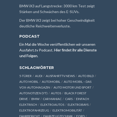
BMW iX3 auf Langstrecke: 3000 km Test zeigt
Stärken und Schwächen des E-SUVs.
Der BMW iX3 zeigt bei hoher Geschwindigkeit
deutliche Reichweitenverluste.
PODCAST
Ein Mal die Woche veröffentlichen wir unseren
Ausfahrt.tv Podcast.
Hier findet ihr alle Dienste
und Folgen
.
SCHLAGWÖRTER
5-TÜRER
AUDI
AUSFAHRTTV NEWS
AUTO BILD
AUTO MOBIL
AUTOMOBIL
AUTO MOBIL – DAS
VOX-AUTOMAGAZIN
AUTO MOTOR UND SPORT
AUTONOTIZEN (YT)
AUTOS
BLACK FOREST
DRIVE
BMW
CAR MANIAC
CARS
EINFACH
ELEKTRISCH
ELEKTROAUTOS
ELEKTROBAYS
ELEKTROFAHRZEUG
ELEKTROMOBILITÄT
FAHRBERICHT
FAHRZEUGTECHNIK
FORD