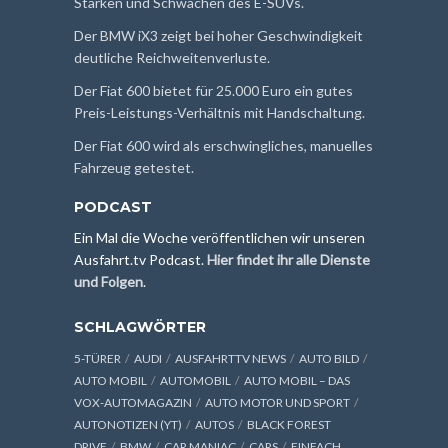
Stärken und Schwächen des E-SUVs.
Der BMW iX3 zeigt bei hoher Geschwindigkeit
deutliche Reichweitenverluste.
Der Fiat 600 bietet für 25.000 Euro ein gutes
Preis-Leistungs-Verhältnis mit Handschaltung.
Der Fiat 600 wird als erschwingliches, manuelles
Fahrzeug getestet.
PODCAST
Ein Mal die Woche veröffentlichen wir unseren
Ausfahrt.tv Podcast.
Hier findet ihr alle Dienste
und Folgen
.
SCHLAGWÖRTER
5-TÜRER
AUDI
AUSFAHRTTV NEWS
AUTO BILD
AUTO MOBIL
AUTOMOBIL
AUTO MOBIL – DAS
VOX-AUTOMAGAZIN
AUTO MOTOR UND SPORT
AUTONOTIZEN (YT)
AUTOS
BLACK FOREST
DRIVE
BMW
CAR MANIAC
CARS
EINFACH