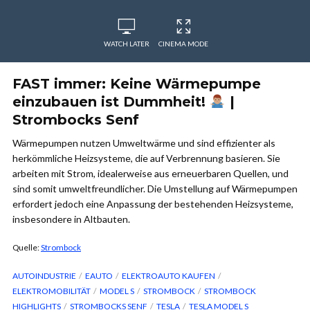
WATCH LATER
CINEMA MODE
FAST immer: Keine Wärmepumpe
einzubauen ist Dummheit!
|
Strombocks Senf
Wärmepumpen nutzen Umweltwärme und sind effizienter als
herkömmliche Heizsysteme, die auf Verbrennung basieren. Sie
arbeiten mit Strom, idealerweise aus erneuerbaren Quellen, und
sind somit umweltfreundlicher. Die Umstellung auf Wärmepumpen
erfordert jedoch eine Anpassung der bestehenden Heizsysteme,
insbesondere in Altbauten.
Quelle:
Strombock
AUTOINDUSTRIE
EAUTO
ELEKTROAUTO KAUFEN
ELEKTROMOBILITÄT
MODEL S
STROMBOCK
STROMBOCK
HIGHLIGHTS
STROMBOCKS SENF
TESLA
TESLA MODEL S