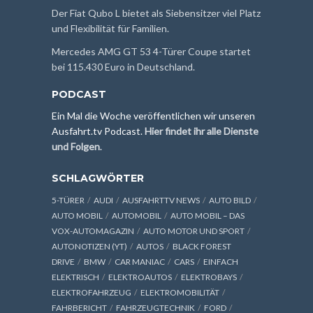
Der Fiat Qubo L bietet als Siebensitzer viel Platz
und Flexibilität für Familien.
Mercedes AMG GT 53 4-Türer Coupe startet
bei 115.430 Euro in Deutschland.
PODCAST
Ein Mal die Woche veröffentlichen wir unseren
Ausfahrt.tv Podcast.
Hier findet ihr alle Dienste
und Folgen
.
SCHLAGWÖRTER
5-TÜRER
AUDI
AUSFAHRTTV NEWS
AUTO BILD
AUTO MOBIL
AUTOMOBIL
AUTO MOBIL – DAS
VOX-AUTOMAGAZIN
AUTO MOTOR UND SPORT
AUTONOTIZEN (YT)
AUTOS
BLACK FOREST
DRIVE
BMW
CAR MANIAC
CARS
EINFACH
ELEKTRISCH
ELEKTROAUTOS
ELEKTROBAYS
ELEKTROFAHRZEUG
ELEKTROMOBILITÄT
FAHRBERICHT
FAHRZEUGTECHNIK
FORD