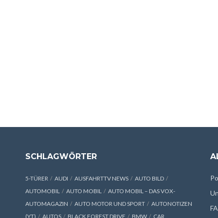
SCHLAGWÖRTER
A
Po
5-TÜRER
AUDI
AUSFAHRTTV NEWS
AUTO BILD
AUTOMOBIL
AUTO MOBIL
AUTO MOBIL – DAS VOX-
Un
AUTOMAGAZIN
AUTO MOTOR UND SPORT
AUTONOTIZEN
F
(YT)
AUTOS
BLACK FOREST DRIVE
BMW
CAR