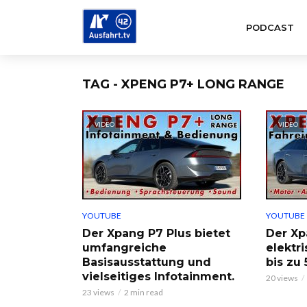
PODCAST
TAG - XPENG P7+ LONG RANGE
VIDEO
VIDEO
YOUTUBE
YOUTUBE
Der Xpang P7 Plus bietet
Der Xp
umfangreiche
elektr
Basisausstattung und
bis zu
vielseitiges Infotainment.
20 views
23 views
2 min read