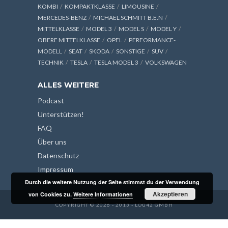
KOMBI
KOMPAKTKLASSE
LIMOUSINE
MERCEDES-BENZ
MICHAEL SCHMITT B.E.N
MITTELKLASSE
MODEL 3
MODEL S
MODEL Y
OBERE MITTELKLASSE
OPEL
PERFORMANCE-
MODELL
SEAT
SKODA
SONSTIGE
SUV
TECHNIK
TESLA
TESLA MODEL 3
VOLKSWAGEN
ALLES WEITERE
Podcast
Unterstützen!
FAQ
Über uns
Datenschutz
Impressum
Durch die weitere Nutzung der Seite stimmst du der Verwendung
Akzeptieren
von Cookies zu.
Weitere Informationen
COPYRIGHT © 2026 - 2013 - LOG42 GMBH