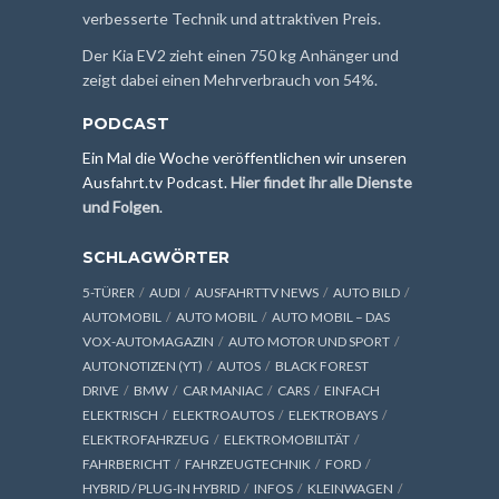
verbesserte Technik und attraktiven Preis.
Der Kia EV2 zieht einen 750 kg Anhänger und
zeigt dabei einen Mehrverbrauch von 54%.
PODCAST
Ein Mal die Woche veröffentlichen wir unseren
Ausfahrt.tv Podcast.
Hier findet ihr alle Dienste
und Folgen
.
SCHLAGWÖRTER
5-TÜRER
AUDI
AUSFAHRTTV NEWS
AUTO BILD
AUTOMOBIL
AUTO MOBIL
AUTO MOBIL – DAS
VOX-AUTOMAGAZIN
AUTO MOTOR UND SPORT
AUTONOTIZEN (YT)
AUTOS
BLACK FOREST
DRIVE
BMW
CAR MANIAC
CARS
EINFACH
ELEKTRISCH
ELEKTROAUTOS
ELEKTROBAYS
ELEKTROFAHRZEUG
ELEKTROMOBILITÄT
FAHRBERICHT
FAHRZEUGTECHNIK
FORD
HYBRID / PLUG-IN HYBRID
INFOS
KLEINWAGEN