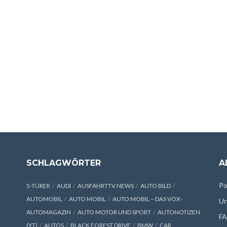
SCHLAGWÖRTER
A
Po
5-TÜRER
AUDI
AUSFAHRTTV NEWS
AUTO BILD
AUTOMOBIL
AUTO MOBIL
AUTO MOBIL – DAS VOX-
Un
AUTOMAGAZIN
AUTO MOTOR UND SPORT
AUTONOTIZEN
F
(YT)
AUTOS
BLACK FOREST DRIVE
BMW
CAR