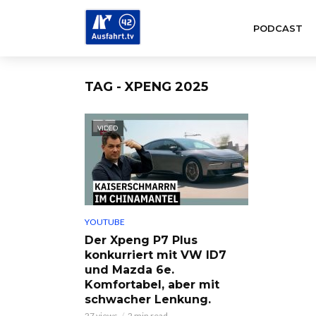
PODCAST
TAG - XPENG 2025
VIDEO
YOUTUBE
Der Xpeng P7 Plus
konkurriert mit VW ID7
und Mazda 6e.
Komfortabel, aber mit
schwacher Lenkung.
27 views
2 min read