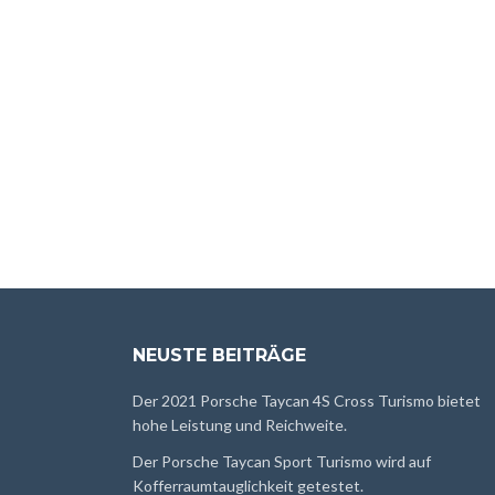
NEUSTE BEITRÄGE
Der 2021 Porsche Taycan 4S Cross Turismo bietet
hohe Leistung und Reichweite.
Der Porsche Taycan Sport Turismo wird auf
Kofferraumtauglichkeit getestet.