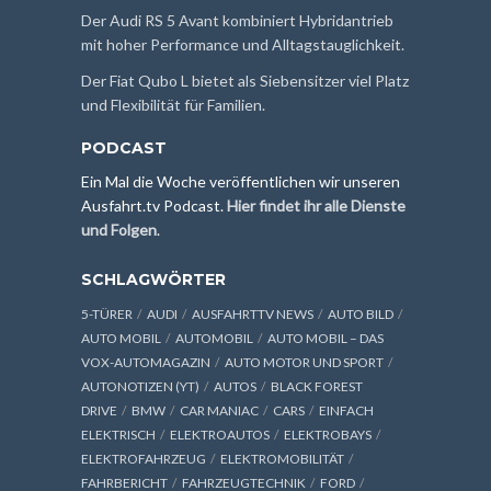
Der Audi RS 5 Avant kombiniert Hybridantrieb
mit hoher Performance und Alltagstauglichkeit.
Der Fiat Qubo L bietet als Siebensitzer viel Platz
und Flexibilität für Familien.
PODCAST
Ein Mal die Woche veröffentlichen wir unseren
Ausfahrt.tv Podcast.
Hier findet ihr alle Dienste
und Folgen
.
SCHLAGWÖRTER
5-TÜRER
AUDI
AUSFAHRTTV NEWS
AUTO BILD
AUTO MOBIL
AUTOMOBIL
AUTO MOBIL – DAS
VOX-AUTOMAGAZIN
AUTO MOTOR UND SPORT
AUTONOTIZEN (YT)
AUTOS
BLACK FOREST
DRIVE
BMW
CAR MANIAC
CARS
EINFACH
ELEKTRISCH
ELEKTROAUTOS
ELEKTROBAYS
ELEKTROFAHRZEUG
ELEKTROMOBILITÄT
FAHRBERICHT
FAHRZEUGTECHNIK
FORD