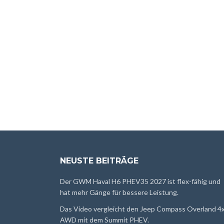
NEUSTE BEITRÄGE
Der GWM Haval H6 PHEV35 2027 ist flex-fähig und
hat mehr Gänge für bessere Leistung.
Das Video vergleicht den Jeep Compass Overland 4
AWD mit dem Summit PHEV.