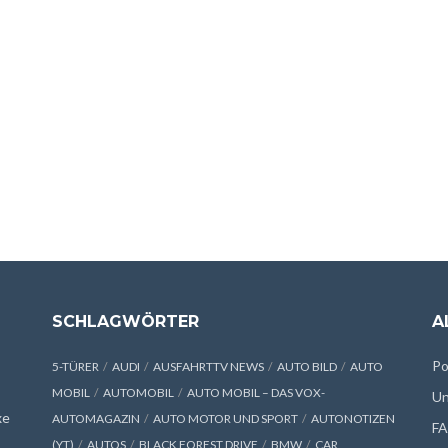
SCHLAGWÖRTER
A
Po
5-TÜRER
AUDI
AUSFAHRTTV NEWS
AUTO BILD
AUTO
MOBIL
AUTOMOBIL
AUTO MOBIL – DAS VOX-
Un
xe
AUTOMAGAZIN
AUTO MOTOR UND SPORT
AUTONOTIZEN
F
(YT)
AUTOS
BLACK FOREST DRIVE
BMW
CAR