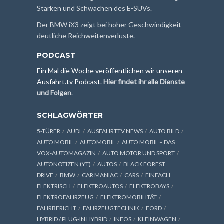
Stärken und Schwächen des E-SUVs.
Der BMW iX3 zeigt bei hoher Geschwindigkeit
deutliche Reichweitenverluste.
PODCAST
Ein Mal die Woche veröffentlichen wir unseren
Ausfahrt.tv Podcast.
Hier findet ihr alle Dienste
und Folgen
.
SCHLAGWÖRTER
5-TÜRER
AUDI
AUSFAHRTTV NEWS
AUTO BILD
AUTO MOBIL
AUTOMOBIL
AUTO MOBIL – DAS
VOX-AUTOMAGAZIN
AUTO MOTOR UND SPORT
AUTONOTIZEN (YT)
AUTOS
BLACK FOREST
DRIVE
BMW
CAR MANIAC
CARS
EINFACH
ELEKTRISCH
ELEKTROAUTOS
ELEKTROBAYS
ELEKTROFAHRZEUG
ELEKTROMOBILITÄT
FAHRBERICHT
FAHRZEUGTECHNIK
FORD
HYBRID / PLUG-IN HYBRID
INFOS
KLEINWAGEN