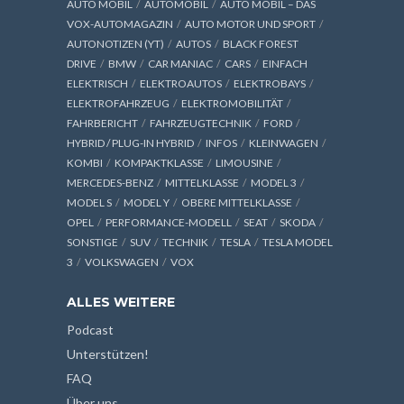
AUTO MOBIL
AUTOMOBIL
AUTO MOBIL – DAS
VOX-AUTOMAGAZIN
AUTO MOTOR UND SPORT
AUTONOTIZEN (YT)
AUTOS
BLACK FOREST
DRIVE
BMW
CAR MANIAC
CARS
EINFACH
ELEKTRISCH
ELEKTROAUTOS
ELEKTROBAYS
ELEKTROFAHRZEUG
ELEKTROMOBILITÄT
FAHRBERICHT
FAHRZEUGTECHNIK
FORD
HYBRID / PLUG-IN HYBRID
INFOS
KLEINWAGEN
KOMBI
KOMPAKTKLASSE
LIMOUSINE
MERCEDES-BENZ
MITTELKLASSE
MODEL 3
MODEL S
MODEL Y
OBERE MITTELKLASSE
OPEL
PERFORMANCE-MODELL
SEAT
SKODA
SONSTIGE
SUV
TECHNIK
TESLA
TESLA MODEL
3
VOLKSWAGEN
VOX
ALLES WEITERE
Podcast
Unterstützen!
FAQ
Über uns