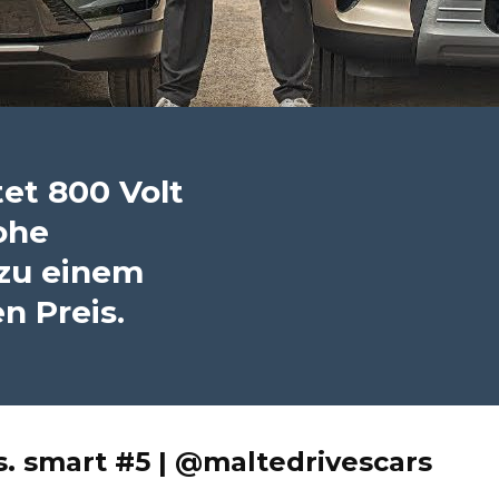
et 800 Volt
ohe
 zu einem
n Preis.
. smart #5 | @maltedrivescars