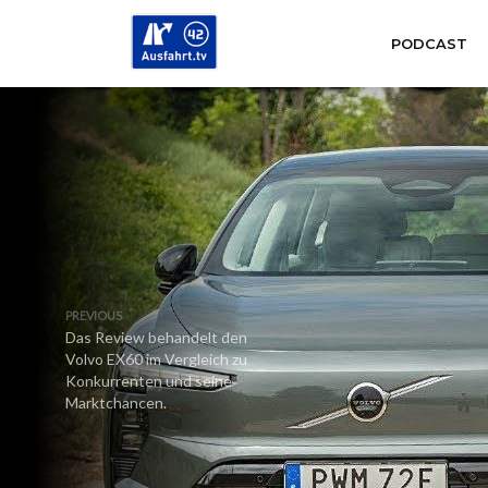
PODCAST
PREVIOUS
Das Review behandelt den
Volvo EX60 im Vergleich zu
Konkurrenten und seine
Marktchancen.