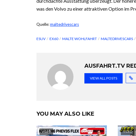
durchdachte Ausstattung überzeugt. Der höhere P
was den Volvo zu einer attraktiven Option im 
Quelle:
maltedrivescars
ESUV
EX60
MALTE WOHLFAHRT
MALTEDRIVESCARS
AUSFAHRT.TV RE
VIEW ALL POSTS
YOU MAY ALSO LIKE
VIDEO
VIDEO