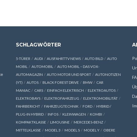
SCHLAGWÖRTER
A
Po
5-TÜRER
AUDI
AUSFAHRTTV NEWS
AUTO BILD
AUTO
MOBIL
AUTOMOBIL
AUTO MOBIL – DAS VOX-
Un
xe
AUTOMAGAZIN
AUTO MOTOR UND SPORT
AUTONOTIZEN
F
(YT)
AUTOS
BLACK FOREST DRIVE
BMW
CAR
Üb
MANIAC
CARS
EINFACH ELEKTRISCH
ELEKTROAUTOS
Da
ELEKTROBAYS
ELEKTROFAHRZEUG
ELEKTROMOBILITÄT
Im
FAHRBERICHT
FAHRZEUGTECHNIK
FORD
HYBRID /
PLUG-IN HYBRID
INFOS
KLEINWAGEN
KOMBI
KOMPAKTKLASSE
LIMOUSINE
MERCEDES-BENZ
MITTELKLASSE
MODEL 3
MODEL S
MODEL Y
OBERE