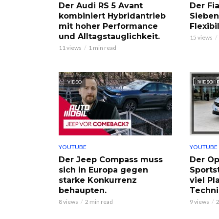
Der Audi RS 5 Avant
Der Fia
kombiniert Hybridantrieb
Sieben
mit hoher Performance
Flexibi
und Alltagstauglichkeit.
15 views
11 views
1 min read
VIDEO
VIDEO
YOUTUBE
YOUTUBE
Der Jeep Compass muss
Der Op
sich in Europa gegen
Sports
starke Konkurrenz
viel P
behaupten.
Techni
8 views
2 min read
9 views
2