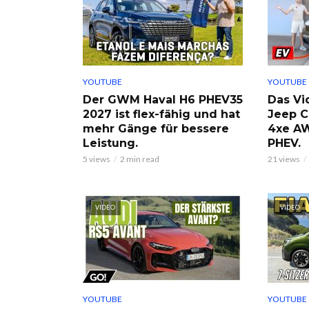
YOUTUBE
YOUTUBE
Der GWM Haval H6 PHEV35
Das Vi
2027 ist flex-fähig und hat
Jeep 
mehr Gänge für bessere
4xe A
Leistung.
PHEV.
5 views
2 min read
21 views
VIDEO
VIDEO
YOUTUBE
YOUTUBE