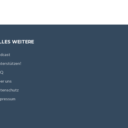
LLES WEITERE
dcast
terstützen!
AQ
er uns
tenschutz
pressum