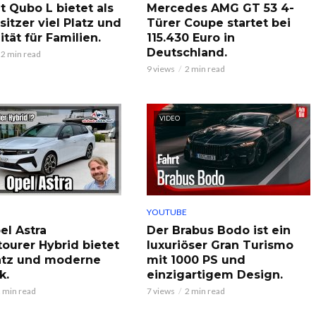
t Qubo L bietet als
Mercedes AMG GT 53 4-
sitzer viel Platz und
Türer Coupe startet bei
lität für Familien.
115.430 Euro in
Deutschland.
2 min read
9 views
2 min read
VIDEO
YOUTUBE
el Astra
Der Brabus Bodo ist ein
tourer Hybrid bietet
luxuriöser Gran Turismo
latz und moderne
mit 1000 PS und
k.
einzigartigem Design.
 min read
7 views
2 min read