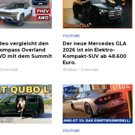
YOUTUBE
deo vergleicht den
Der neue Mercedes GLA
Compass Overland
2026 ist ein Elektro-
WD mit dem Summit
Kompakt-SUV ab 48.600
Euro.
2 min read
49 views
2 min read
VIDEO
YOUTUBE