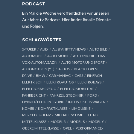
PODCAST
Ein Mal die Woche veröffentlichen wir unseren
Ausfahrt.tv Podcast.
Hier findet ihr alle Dienste
und Folgen
.
SCHLAGWÖRTER
5-TÜRER
AUDI
AUSFAHRTTV NEWS
AUTO BILD
AUTOMOBIL
AUTO MOBIL
AUTO MOBIL – DAS
VOX-AUTOMAGAZIN
AUTO MOTOR UND SPORT
AUTONOTIZEN (YT)
AUTOS
BLACK FOREST
DRIVE
BMW
CAR MANIAC
CARS
EINFACH
ELEKTRISCH
ELEKTROAUTOS
ELEKTROBAYS
ELEKTROFAHRZEUG
ELEKTROMOBILITÄT
FAHRBERICHT
FAHRZEUGTECHNIK
FORD
HYBRID / PLUG-IN HYBRID
INFOS
KLEINWAGEN
KOMBI
KOMPAKTKLASSE
LIMOUSINE
MERCEDES-BENZ
MICHAEL SCHMITT B.E.N
MITTELKLASSE
MODEL 3
MODEL S
MODEL Y
OBERE MITTELKLASSE
OPEL
PERFORMANCE-