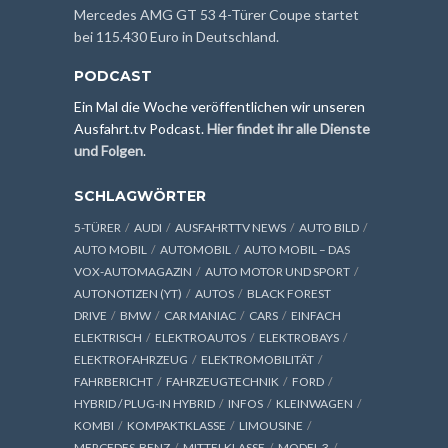
Mercedes AMG GT 53 4-Türer Coupe startet
bei 115.430 Euro in Deutschland.
PODCAST
Ein Mal die Woche veröffentlichen wir unseren
Ausfahrt.tv Podcast.
Hier findet ihr alle Dienste
und Folgen
.
SCHLAGWÖRTER
5-TÜRER
AUDI
AUSFAHRTTV NEWS
AUTO BILD
AUTO MOBIL
AUTOMOBIL
AUTO MOBIL – DAS
VOX-AUTOMAGAZIN
AUTO MOTOR UND SPORT
AUTONOTIZEN (YT)
AUTOS
BLACK FOREST
DRIVE
BMW
CAR MANIAC
CARS
EINFACH
ELEKTRISCH
ELEKTROAUTOS
ELEKTROBAYS
ELEKTROFAHRZEUG
ELEKTROMOBILITÄT
FAHRBERICHT
FAHRZEUGTECHNIK
FORD
HYBRID / PLUG-IN HYBRID
INFOS
KLEINWAGEN
KOMBI
KOMPAKTKLASSE
LIMOUSINE
MERCEDES-BENZ
MITTELKLASSE
MODEL 3