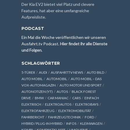
Der Kia EV2 bietet viel Platz und clevere
Features, hat aber eine umfangreiche
Aufpreisliste.
PODCAST
Ein Mal die Woche veröffentlichen wir unseren
Ausfahrt.tv Podcast.
Hier findet ihr alle Dienste
und Folgen
.
SCHLAGWÖRTER
5-TÜRER
AUDI
AUSFAHRTTV NEWS
AUTO BILD
AUTO MOBIL
AUTOMOBIL
AUTO MOBIL – DAS
VOX-AUTOMAGAZIN
AUTO MOTOR UND SPORT
AUTONOTIZEN (YT)
AUTOS
BLACK FOREST
DRIVE
BMW
CAR MANIAC
CARS
EINFACH
ELEKTRISCH
ELEKTROAUTOS
ELEKTROBAYS
ELEKTROFAHRZEUG
ELEKTROMOBILITÄT
FAHRBERICHT
FAHRZEUGTECHNIK
FORD
HYBRID / PLUG-IN HYBRID
INFOS
KLEINWAGEN
KOMBI
KOMPAKTKLASSE
LIMOUSINE