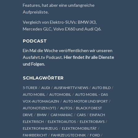
Features, hat aber eine umfangreiche
Aufpreisliste.
Vergleich von Elektro-SUVs: BMW iX3,
Mercedes GLC, Volvo EX60 und Audi Q6.
PODCAST
Ein Mal die Woche veröffentlichen wir unseren
Ausfahrt.tv Podcast.
Hier findet ihr alle Dienste
und Folgen
.
SCHLAGWÖRTER
5-TÜRER
AUDI
AUSFAHRTTV NEWS
AUTO BILD
AUTO MOBIL
AUTOMOBIL
AUTO MOBIL – DAS
VOX-AUTOMAGAZIN
AUTO MOTOR UND SPORT
AUTONOTIZEN (YT)
AUTOS
BLACK FOREST
DRIVE
BMW
CAR MANIAC
CARS
EINFACH
ELEKTRISCH
ELEKTROAUTOS
ELEKTROBAYS
ELEKTROFAHRZEUG
ELEKTROMOBILITÄT
FAHRBERICHT
FAHRZEUGTECHNIK
FORD