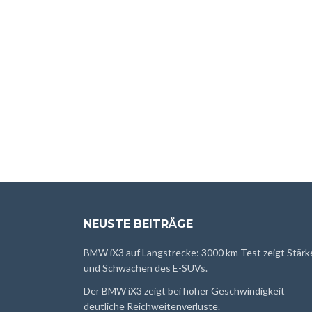
NEUSTE BEITRÄGE
BMW iX3 auf Langstrecke: 3000 km Test zeigt Stärk
und Schwächen des E-SUVs.
Der BMW iX3 zeigt bei hoher Geschwindigkeit
deutliche Reichweitenverluste.