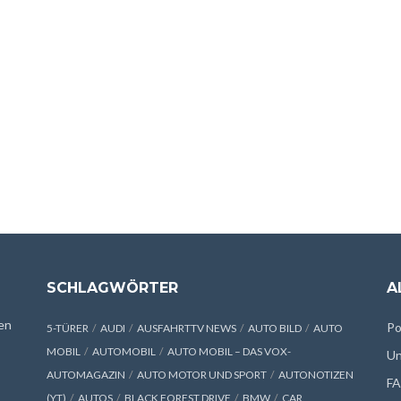
SCHLAGWÖRTER
A
en
Po
5-TÜRER
AUDI
AUSFAHRTTV NEWS
AUTO BILD
AUTO
MOBIL
AUTOMOBIL
AUTO MOBIL – DAS VOX-
Un
AUTOMAGAZIN
AUTO MOTOR UND SPORT
AUTONOTIZEN
F
(YT)
AUTOS
BLACK FOREST DRIVE
BMW
CAR