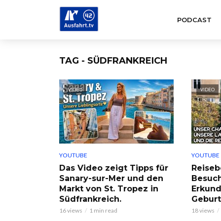
PODCAST
TAG - SÜDFRANKREICH
VIDEO
VIDEO
YOUTUBE
YOUTUBE
Das Video zeigt Tipps für
Reisebe
Sanary-sur-Mer und den
Besuch
Markt von St. Tropez in
Erkund
Südfrankreich.
Geburt
16 views
1 min read
18 views