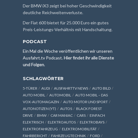
Der BMW iX3 zeigt bei hoher Geschwindigkeit
deutliche Reichweitenverluste.
Der Fiat 600 bietet für 25.000 Euro ein gutes
Preis-Leistungs-Verhältnis mit Handschaltung.
PODCAST
Ein Mal die Woche veröffentlichen wir unseren
Ausfahrt.tv Podcast.
Hier findet ihr alle Dienste
und Folgen
.
SCHLAGWÖRTER
5-TÜRER
AUDI
AUSFAHRTTV NEWS
AUTO BILD
AUTO MOBIL
AUTOMOBIL
AUTO MOBIL – DAS
VOX-AUTOMAGAZIN
AUTO MOTOR UND SPORT
AUTONOTIZEN (YT)
AUTOS
BLACK FOREST
DRIVE
BMW
CAR MANIAC
CARS
EINFACH
ELEKTRISCH
ELEKTROAUTOS
ELEKTROBAYS
ELEKTROFAHRZEUG
ELEKTROMOBILITÄT
FAHRBERICHT
FAHRZEUGTECHNIK
FORD