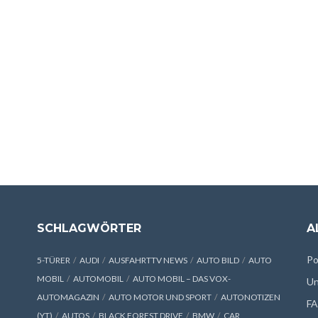
SCHLAGWÖRTER
A
Po
5-TÜRER
AUDI
AUSFAHRTTV NEWS
AUTO BILD
AUTO
MOBIL
AUTOMOBIL
AUTO MOBIL – DAS VOX-
Un
AUTOMAGAZIN
AUTO MOTOR UND SPORT
AUTONOTIZEN
F
(YT)
AUTOS
BLACK FOREST DRIVE
BMW
CAR