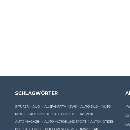
SCHLAGWÖRTER
A
Po
5-TÜRER
AUDI
AUSFAHRTTV NEWS
AUTO BILD
AUTO
MOBIL
AUTOMOBIL
AUTO MOBIL – DAS VOX-
Un
AUTOMAGAZIN
AUTO MOTOR UND SPORT
AUTONOTIZEN
F
(YT)
AUTOS
BLACK FOREST DRIVE
BMW
CAR