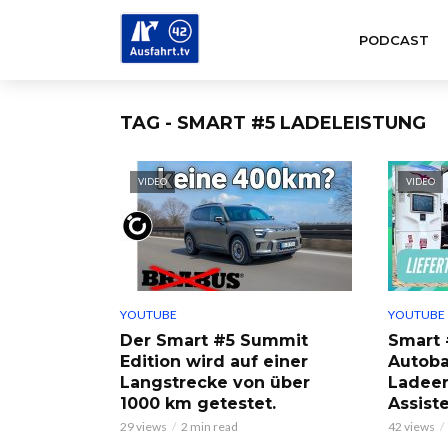
PODCAST
TAG - SMART #5 LADELEISTUNG
VIDEO
VIDEO
YOUTUBE
YOUTUBE
Der Smart #5 Summit
Smart 
Edition wird auf einer
Autoba
Langstrecke von über
Ladee
1000 km getestet.
Assist
29 views
2 min read
42 views