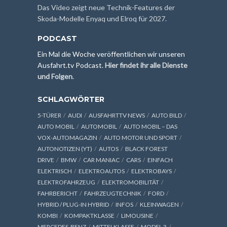
Das Video zeigt neue Technik-Features der
Skoda-Modelle Enyaq und Elroq für 2027.
PODCAST
Ein Mal die Woche veröffentlichen wir unseren
Ausfahrt.tv Podcast.
Hier findet ihr alle Dienste
und Folgen
.
SCHLAGWÖRTER
5-TÜRER
AUDI
AUSFAHRTTV NEWS
AUTO BILD
AUTO MOBIL
AUTOMOBIL
AUTO MOBIL – DAS
VOX-AUTOMAGAZIN
AUTO MOTOR UND SPORT
AUTONOTIZEN (YT)
AUTOS
BLACK FOREST
DRIVE
BMW
CAR MANIAC
CARS
EINFACH
ELEKTRISCH
ELEKTROAUTOS
ELEKTROBAYS
ELEKTROFAHRZEUG
ELEKTROMOBILITÄT
FAHRBERICHT
FAHRZEUGTECHNIK
FORD
HYBRID / PLUG-IN HYBRID
INFOS
KLEINWAGEN
KOMBI
KOMPAKTKLASSE
LIMOUSINE
MERCEDES-BENZ
MITTELKLASSE
MODEL 3