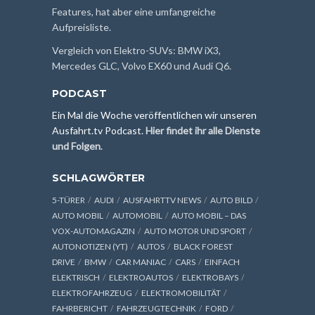
Features, hat aber eine umfangreiche
Aufpreisliste.
Vergleich von Elektro-SUVs: BMW iX3,
Mercedes GLC, Volvo EX60 und Audi Q6.
PODCAST
Ein Mal die Woche veröffentlichen wir unseren
Ausfahrt.tv Podcast.
Hier findet ihr alle Dienste
und Folgen
.
SCHLAGWÖRTER
5-TÜRER
AUDI
AUSFAHRTTV NEWS
AUTO BILD
AUTO MOBIL
AUTOMOBIL
AUTO MOBIL – DAS
VOX-AUTOMAGAZIN
AUTO MOTOR UND SPORT
AUTONOTIZEN (YT)
AUTOS
BLACK FOREST
DRIVE
BMW
CAR MANIAC
CARS
EINFACH
ELEKTRISCH
ELEKTROAUTOS
ELEKTROBAYS
ELEKTROFAHRZEUG
ELEKTROMOBILITÄT
FAHRBERICHT
FAHRZEUGTECHNIK
FORD