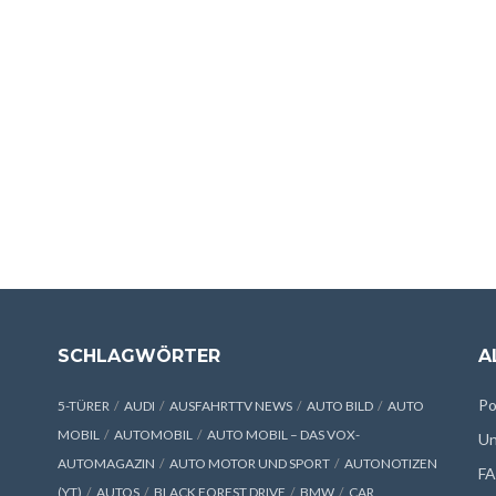
SCHLAGWÖRTER
A
Po
5-TÜRER
AUDI
AUSFAHRTTV NEWS
AUTO BILD
AUTO
MOBIL
AUTOMOBIL
AUTO MOBIL – DAS VOX-
Un
AUTOMAGAZIN
AUTO MOTOR UND SPORT
AUTONOTIZEN
F
(YT)
AUTOS
BLACK FOREST DRIVE
BMW
CAR