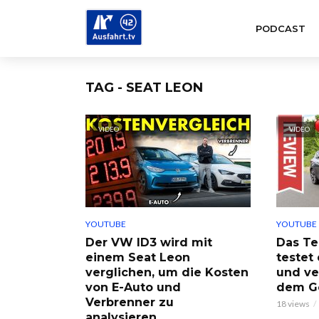
PODCAST
TAG - SEAT LEON
VIDEO
VIDEO
YOUTUBE
YOUTUBE
Der VW ID3 wird mit
Das Te
einem Seat Leon
testet
verglichen, um die Kosten
und ve
von E-Auto und
dem Go
Verbrenner zu
18 views
analysieren.