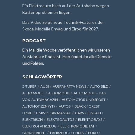
Ein Elektroauto blieb auf der Autobahn wegen
Batterieproblemen liegen.
Das Video zeigt neue Technik-Features der
Skoda-Modelle Enyaq und Elroq für 2027.
PODCAST
Ein Mal die Woche veröffentlichen wir unseren
Ausfahrt.tv Podcast.
Hier findet ihr alle Dienste
und Folgen
.
SCHLAGWÖRTER
5-TÜRER
AUDI
AUSFAHRTTV NEWS
AUTO BILD
AUTO MOBIL
AUTOMOBIL
AUTO MOBIL – DAS
VOX-AUTOMAGAZIN
AUTO MOTOR UND SPORT
AUTONOTIZEN (YT)
AUTOS
BLACK FOREST
DRIVE
BMW
CAR MANIAC
CARS
EINFACH
ELEKTRISCH
ELEKTROAUTOS
ELEKTROBAYS
ELEKTROFAHRZEUG
ELEKTROMOBILITÄT
FAHRBERICHT
FAHRZEUGTECHNIK
FORD