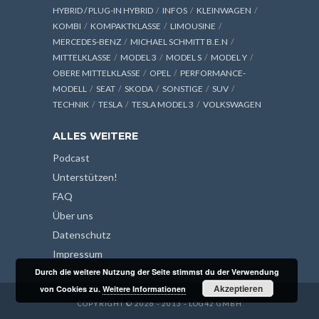
HYBRID / PLUG-IN HYBRID
INFOS
KLEINWAGEN
KOMBI
KOMPAKTKLASSE
LIMOUSINE
MERCEDES-BENZ
MICHAEL SCHMITT B.E.N
MITTELKLASSE
MODEL 3
MODEL S
MODEL Y
OBERE MITTELKLASSE
OPEL
PERFORMANCE-
MODELL
SEAT
SKODA
SONSTIGE
SUV
TECHNIK
TESLA
TESLA MODEL 3
VOLKSWAGEN
ALLES WEITERE
Podcast
Unterstützen!
FAQ
Über uns
Datenschutz
Impressum
Durch die weitere Nutzung der Seite stimmst du der Verwendung
Akzeptieren
von Cookies zu.
Weitere Informationen
COPYRIGHT © 2026 - 2013 - LOG42 GMBH