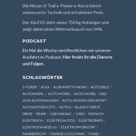
Die Nissan X-Trail e-Power e-4orce bietet
verbesserte Technik und attraktiven Preis.
Der Kia EV2 zieht einen 750 kg Anhänger und
zeigt dabei einen Mehrverbrauch von 54%.
PODCAST
Ein Mal die Woche veröffentlichen wir unseren
Ausfahrt.tv Podcast.
Hier findet ihr alle Dienste
und Folgen
.
SCHLAGWÖRTER
5-TÜRER
AUDI
AUSFAHRTTV NEWS
AUTO BILD
AUTOMOBIL
AUTO MOBIL
AUTO MOBIL – DAS
VOX-AUTOMAGAZIN
AUTO MOTOR UND SPORT
AUTONOTIZEN (YT)
AUTOS
BLACK FOREST
DRIVE
BMW
CAR MANIAC
CARS
EINFACH
ELEKTRISCH
ELEKTROAUTOS
ELEKTROBAYS
ELEKTROFAHRZEUG
ELEKTROMOBILITÄT
FAHRBERICHT
FAHRZEUGTECHNIK
FORD