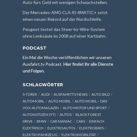
Auto fürs Geld mit wenigen Schwachstellen.
Der Mercedes-AMG CLA 45 4MATIC+ setzt
einen neuen Rekord auf der Nordschleife.
Peugeot testet das Steer-by-Wire-System
ohne Lenksäule im 2008 auf einer Kartbahn.
PODCAST
Ein Mal die Woche veröffentlichen wir unseren
Ausfahrt.tv Podcast.
Hier findet ihr alle Dienste
und Folgen
.
SCHLAGWÖRTER
5-TÜRER
AUDI
AUSFAHRTTV NEWS
AUTO BILD
AUTOMOBIL
AUTO MOBIL
AUTO MOBIL – DAS
VOX-AUTOMAGAZIN
AUTO MOTOR UND SPORT
AUTONOTIZEN (YT)
AUTOS
BLACK FOREST
DRIVE
BMW
CAR MANIAC
CARS
EINFACH
ELEKTRISCH
ELEKTROAUTOS
ELEKTROBAYS
ELEKTROFAHRZEUG
ELEKTROMOBILITÄT