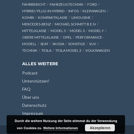
FAHRBERICHT
FAHRZEUGTECHNIK
FORD
HYBRID / PLUG-IN HYBRID
INFOS
KLEINWAGEN
KOMBI
KOMPAKTKLASSE
LIMOUSINE
MERCEDES-BENZ
MICHAEL SCHMITT B.E.N
MITTELKLASSE
MODEL 3
MODEL S
MODEL Y
OBERE MITTELKLASSE
OPEL
PERFORMANCE-
MODELL
SEAT
SKODA
SONSTIGE
SUV
TECHNIK
TESLA
TESLA MODEL 3
VOLKSWAGEN
ALLES WEITERE
Podcast
Unterstützen!
FAQ
Über uns
Datenschutz
Impressum
Durch die weitere Nutzung der Seite stimmst du der Verwendung
Akzeptieren
von Cookies zu.
Weitere Informationen
COPYRIGHT © 2026 - 2013 - LOG42 GMBH