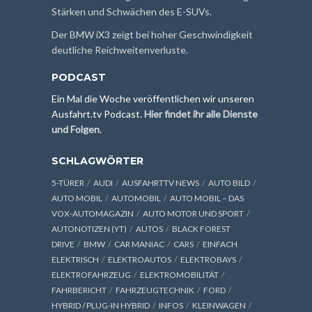
Stärken und Schwächen des E-SUVs.
Der BMW iX3 zeigt bei hoher Geschwindigkeit
deutliche Reichweitenverluste.
PODCAST
Ein Mal die Woche veröffentlichen wir unseren
Ausfahrt.tv Podcast.
Hier findet ihr alle Dienste
und Folgen
.
SCHLAGWÖRTER
5-TÜRER
AUDI
AUSFAHRTTV NEWS
AUTO BILD
AUTO MOBIL
AUTOMOBIL
AUTO MOBIL – DAS
VOX-AUTOMAGAZIN
AUTO MOTOR UND SPORT
AUTONOTIZEN (YT)
AUTOS
BLACK FOREST
DRIVE
BMW
CAR MANIAC
CARS
EINFACH
ELEKTRISCH
ELEKTROAUTOS
ELEKTROBAYS
ELEKTROFAHRZEUG
ELEKTROMOBILITÄT
FAHRBERICHT
FAHRZEUGTECHNIK
FORD
HYBRID / PLUG-IN HYBRID
INFOS
KLEINWAGEN