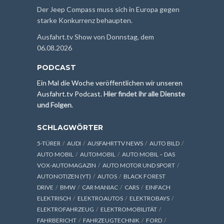
Der Jeep Compass muss sich in Europa gegen
starke Konkurrenz behaupten.
Ausfahrt.tv Show von Donnstag, dem
06.08.2026
PODCAST
Ein Mal die Woche veröffentlichen wir unseren
Ausfahrt.tv Podcast.
Hier findet ihr alle Dienste
und Folgen
.
SCHLAGWÖRTER
5-TÜRER
AUDI
AUSFAHRTTV NEWS
AUTO BILD
AUTO MOBIL
AUTOMOBIL
AUTO MOBIL – DAS
VOX-AUTOMAGAZIN
AUTO MOTOR UND SPORT
AUTONOTIZEN (YT)
AUTOS
BLACK FOREST
DRIVE
BMW
CAR MANIAC
CARS
EINFACH
ELEKTRISCH
ELEKTROAUTOS
ELEKTROBAYS
ELEKTROFAHRZEUG
ELEKTROMOBILITÄT
FAHRBERICHT
FAHRZEUGTECHNIK
FORD