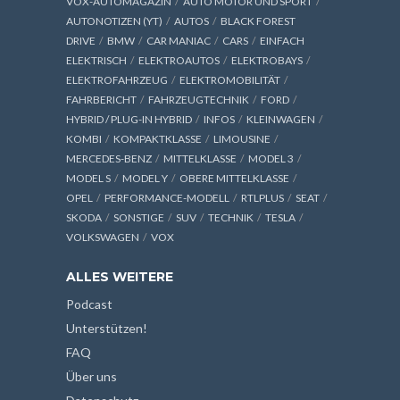
VOX-AUTOMAGAZIN
AUTO MOTOR UND SPORT
AUTONOTIZEN (YT)
AUTOS
BLACK FOREST
DRIVE
BMW
CAR MANIAC
CARS
EINFACH
ELEKTRISCH
ELEKTROAUTOS
ELEKTROBAYS
ELEKTROFAHRZEUG
ELEKTROMOBILITÄT
FAHRBERICHT
FAHRZEUGTECHNIK
FORD
HYBRID / PLUG-IN HYBRID
INFOS
KLEINWAGEN
KOMBI
KOMPAKTKLASSE
LIMOUSINE
MERCEDES-BENZ
MITTELKLASSE
MODEL 3
MODEL S
MODEL Y
OBERE MITTELKLASSE
OPEL
PERFORMANCE-MODELL
RTLPLUS
SEAT
SKODA
SONSTIGE
SUV
TECHNIK
TESLA
VOLKSWAGEN
VOX
ALLES WEITERE
Podcast
Unterstützen!
FAQ
Über uns