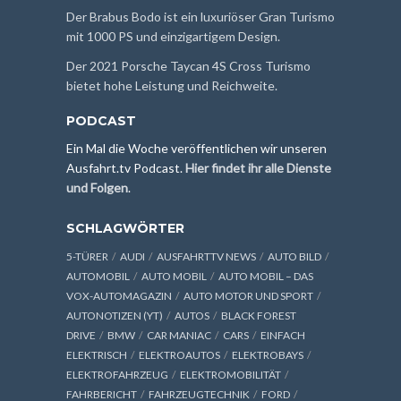
Der Brabus Bodo ist ein luxuriöser Gran Turismo
mit 1000 PS und einzigartigem Design.
Der 2021 Porsche Taycan 4S Cross Turismo
bietet hohe Leistung und Reichweite.
PODCAST
Ein Mal die Woche veröffentlichen wir unseren
Ausfahrt.tv Podcast.
Hier findet ihr alle Dienste
und Folgen
.
SCHLAGWÖRTER
5-TÜRER
AUDI
AUSFAHRTTV NEWS
AUTO BILD
AUTOMOBIL
AUTO MOBIL
AUTO MOBIL – DAS
VOX-AUTOMAGAZIN
AUTO MOTOR UND SPORT
AUTONOTIZEN (YT)
AUTOS
BLACK FOREST
DRIVE
BMW
CAR MANIAC
CARS
EINFACH
ELEKTRISCH
ELEKTROAUTOS
ELEKTROBAYS
ELEKTROFAHRZEUG
ELEKTROMOBILITÄT
FAHRBERICHT
FAHRZEUGTECHNIK
FORD