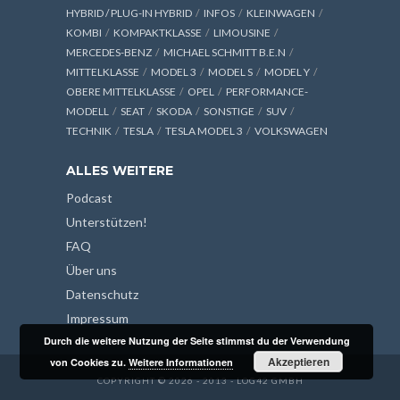
HYBRID / PLUG-IN HYBRID
INFOS
KLEINWAGEN
KOMBI
KOMPAKTKLASSE
LIMOUSINE
MERCEDES-BENZ
MICHAEL SCHMITT B.E.N
MITTELKLASSE
MODEL 3
MODEL S
MODEL Y
OBERE MITTELKLASSE
OPEL
PERFORMANCE-
MODELL
SEAT
SKODA
SONSTIGE
SUV
TECHNIK
TESLA
TESLA MODEL 3
VOLKSWAGEN
ALLES WEITERE
Podcast
Unterstützen!
FAQ
Über uns
Datenschutz
Impressum
Durch die weitere Nutzung der Seite stimmst du der Verwendung
Akzeptieren
von Cookies zu.
Weitere Informationen
COPYRIGHT © 2026 - 2013 - LOG42 GMBH