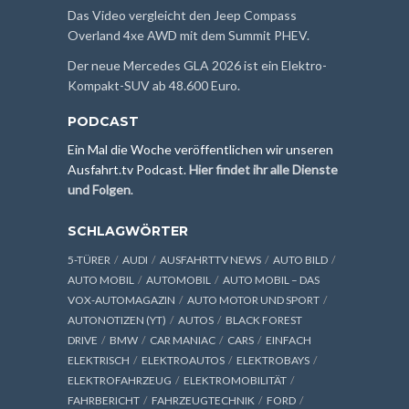
Das Video vergleicht den Jeep Compass
Overland 4xe AWD mit dem Summit PHEV.
Der neue Mercedes GLA 2026 ist ein Elektro-
Kompakt-SUV ab 48.600 Euro.
PODCAST
Ein Mal die Woche veröffentlichen wir unseren
Ausfahrt.tv Podcast.
Hier findet ihr alle Dienste
und Folgen
.
SCHLAGWÖRTER
5-TÜRER
AUDI
AUSFAHRTTV NEWS
AUTO BILD
AUTO MOBIL
AUTOMOBIL
AUTO MOBIL – DAS
VOX-AUTOMAGAZIN
AUTO MOTOR UND SPORT
AUTONOTIZEN (YT)
AUTOS
BLACK FOREST
DRIVE
BMW
CAR MANIAC
CARS
EINFACH
ELEKTRISCH
ELEKTROAUTOS
ELEKTROBAYS
ELEKTROFAHRZEUG
ELEKTROMOBILITÄT
FAHRBERICHT
FAHRZEUGTECHNIK
FORD