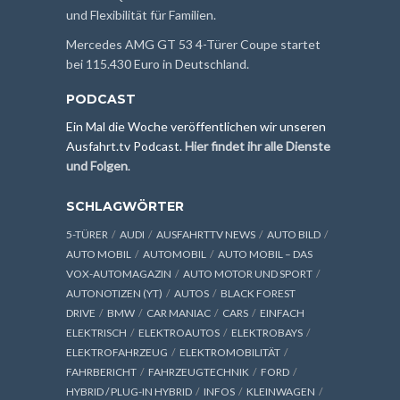
und Flexibilität für Familien.
Mercedes AMG GT 53 4-Türer Coupe startet
bei 115.430 Euro in Deutschland.
PODCAST
Ein Mal die Woche veröffentlichen wir unseren
Ausfahrt.tv Podcast.
Hier findet ihr alle Dienste
und Folgen
.
SCHLAGWÖRTER
5-TÜRER
AUDI
AUSFAHRTTV NEWS
AUTO BILD
AUTO MOBIL
AUTOMOBIL
AUTO MOBIL – DAS
VOX-AUTOMAGAZIN
AUTO MOTOR UND SPORT
AUTONOTIZEN (YT)
AUTOS
BLACK FOREST
DRIVE
BMW
CAR MANIAC
CARS
EINFACH
ELEKTRISCH
ELEKTROAUTOS
ELEKTROBAYS
ELEKTROFAHRZEUG
ELEKTROMOBILITÄT
FAHRBERICHT
FAHRZEUGTECHNIK
FORD
HYBRID / PLUG-IN HYBRID
INFOS
KLEINWAGEN