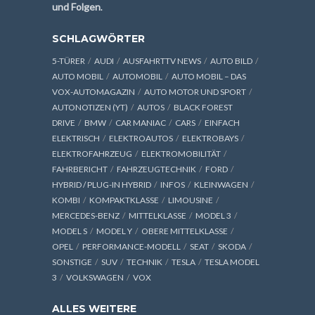
und Folgen
.
SCHLAGWÖRTER
5-TÜRER
AUDI
AUSFAHRTTV NEWS
AUTO BILD
AUTO MOBIL
AUTOMOBIL
AUTO MOBIL – DAS
VOX-AUTOMAGAZIN
AUTO MOTOR UND SPORT
AUTONOTIZEN (YT)
AUTOS
BLACK FOREST
DRIVE
BMW
CAR MANIAC
CARS
EINFACH
ELEKTRISCH
ELEKTROAUTOS
ELEKTROBAYS
ELEKTROFAHRZEUG
ELEKTROMOBILITÄT
FAHRBERICHT
FAHRZEUGTECHNIK
FORD
HYBRID / PLUG-IN HYBRID
INFOS
KLEINWAGEN
KOMBI
KOMPAKTKLASSE
LIMOUSINE
MERCEDES-BENZ
MITTELKLASSE
MODEL 3
MODEL S
MODEL Y
OBERE MITTELKLASSE
OPEL
PERFORMANCE-MODELL
SEAT
SKODA
SONSTIGE
SUV
TECHNIK
TESLA
TESLA MODEL
3
VOLKSWAGEN
VOX
ALLES WEITERE