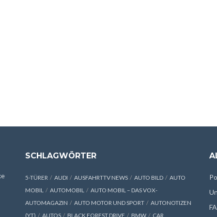
SCHLAGWÖRTER
A
xe
Po
5-TÜRER
AUDI
AUSFAHRTTV NEWS
AUTO BILD
AUTO
MOBIL
AUTOMOBIL
AUTO MOBIL – DAS VOX-
Un
AUTOMAGAZIN
AUTO MOTOR UND SPORT
AUTONOTIZEN
F
(YT)
AUTOS
BLACK FOREST DRIVE
BMW
CAR