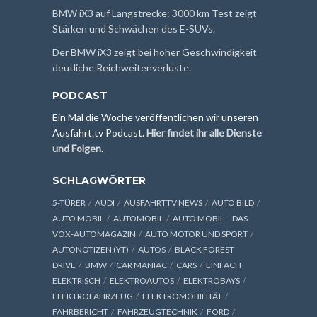
BMW iX3 auf Langstrecke: 3000 km Test zeigt
Stärken und Schwächen des E-SUVs.
Der BMW iX3 zeigt bei hoher Geschwindigkeit
deutliche Reichweitenverluste.
PODCAST
Ein Mal die Woche veröffentlichen wir unseren
Ausfahrt.tv Podcast.
Hier findet ihr alle Dienste
und Folgen
.
SCHLAGWÖRTER
5-TÜRER
AUDI
AUSFAHRTTV NEWS
AUTO BILD
AUTO MOBIL
AUTOMOBIL
AUTO MOBIL – DAS
VOX-AUTOMAGAZIN
AUTO MOTOR UND SPORT
AUTONOTIZEN (YT)
AUTOS
BLACK FOREST
DRIVE
BMW
CAR MANIAC
CARS
EINFACH
ELEKTRISCH
ELEKTROAUTOS
ELEKTROBAYS
ELEKTROFAHRZEUG
ELEKTROMOBILITÄT
FAHRBERICHT
FAHRZEUGTECHNIK
FORD