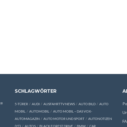
SCHLAGWÖRTER
A
xe
Po
5-TÜRER
AUDI
AUSFAHRTTV NEWS
AUTO BILD
AUTO
MOBIL
AUTOMOBIL
AUTO MOBIL – DAS VOX-
Un
AUTOMAGAZIN
AUTO MOTOR UND SPORT
AUTONOTIZEN
F
(YT)
AUTOS
BLACK FOREST DRIVE
BMW
CAR