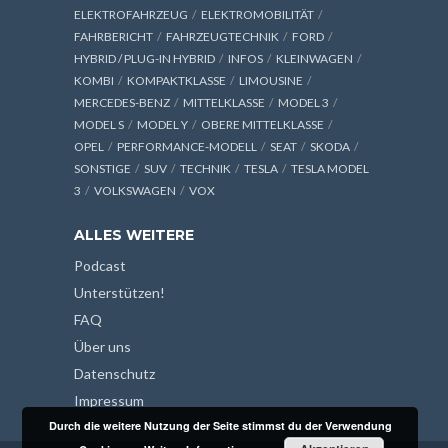
ELEKTROFAHRZEUG
ELEKTROMOBILITÄT
FAHRBERICHT
FAHRZEUGTECHNIK
FORD
HYBRID / PLUG-IN HYBRID
INFOS
KLEINWAGEN
KOMBI
KOMPAKTKLASSE
LIMOUSINE
MERCEDES-BENZ
MITTELKLASSE
MODEL 3
MODEL S
MODEL Y
OBERE MITTELKLASSE
OPEL
PERFORMANCE-MODELL
SEAT
SKODA
SONSTIGE
SUV
TECHNIK
TESLA
TESLA MODEL
3
VOLKSWAGEN
VOX
ALLES WEITERE
Podcast
Unterstützen!
FAQ
Über uns
Datenschutz
Impressum
Durch die weitere Nutzung der Seite stimmst du der Verwendung