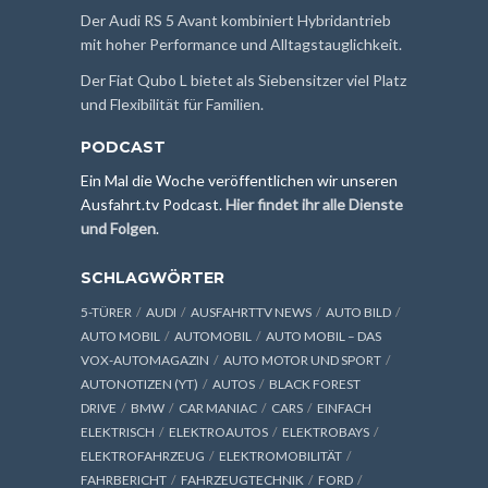
Der Audi RS 5 Avant kombiniert Hybridantrieb
mit hoher Performance und Alltagstauglichkeit.
Der Fiat Qubo L bietet als Siebensitzer viel Platz
und Flexibilität für Familien.
PODCAST
Ein Mal die Woche veröffentlichen wir unseren
Ausfahrt.tv Podcast.
Hier findet ihr alle Dienste
und Folgen
.
SCHLAGWÖRTER
5-TÜRER
AUDI
AUSFAHRTTV NEWS
AUTO BILD
AUTO MOBIL
AUTOMOBIL
AUTO MOBIL – DAS
VOX-AUTOMAGAZIN
AUTO MOTOR UND SPORT
AUTONOTIZEN (YT)
AUTOS
BLACK FOREST
DRIVE
BMW
CAR MANIAC
CARS
EINFACH
ELEKTRISCH
ELEKTROAUTOS
ELEKTROBAYS
ELEKTROFAHRZEUG
ELEKTROMOBILITÄT
FAHRBERICHT
FAHRZEUGTECHNIK
FORD