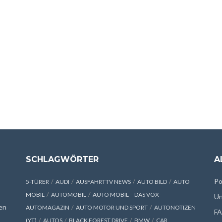
SCHLAGWÖRTER
A
Po
5-TÜRER
AUDI
AUSFAHRTTV NEWS
AUTO BILD
AUTO
MOBIL
AUTOMOBIL
AUTO MOBIL – DAS VOX-
Un
en
AUTOMAGAZIN
AUTO MOTOR UND SPORT
AUTONOTIZEN
F
(YT)
AUTOS
BLACK FOREST DRIVE
BMW
CAR