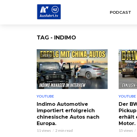
PODCAST
TAG - INDIMO
VIDEO
VIDEO
YOUTUBE
YOUTUBE
Indimo Automotive
Der BW
importiert erfolgreich
Pickup
chinesische Autos nach
erhält
Europa.
Motor.
11 views
2 min read
15 views