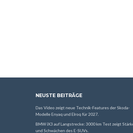
NEUSTE BEITRÄGE
Das Video zeigt neue Technik-Features der Skoda-
Modelle Enyaq und Elroq für 2027.
BMW iX3 auf Langstrecke: 3000 km Test zeigt Stärk
und Schwächen des E-SUVs.