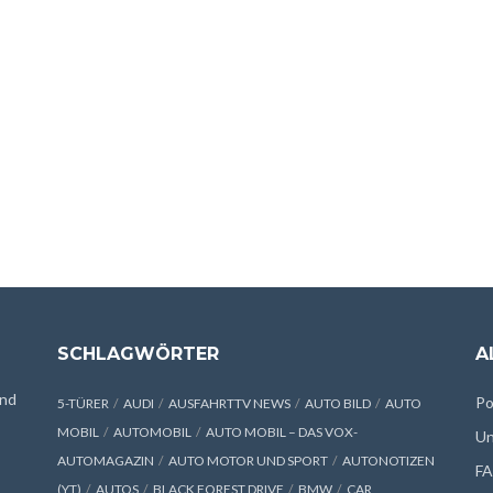
SCHLAGWÖRTER
A
und
Po
5-TÜRER
AUDI
AUSFAHRTTV NEWS
AUTO BILD
AUTO
MOBIL
AUTOMOBIL
AUTO MOBIL – DAS VOX-
Un
AUTOMAGAZIN
AUTO MOTOR UND SPORT
AUTONOTIZEN
F
(YT)
AUTOS
BLACK FOREST DRIVE
BMW
CAR