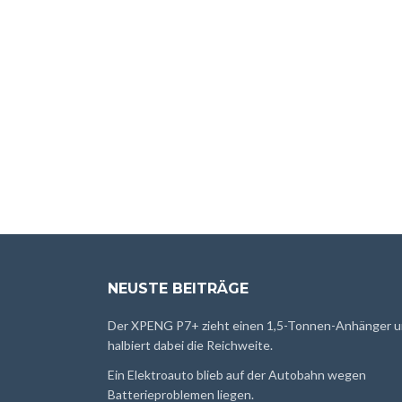
NEUSTE BEITRÄGE
Der XPENG P7+ zieht einen 1,5-Tonnen-Anhänger 
halbiert dabei die Reichweite.
Ein Elektroauto blieb auf der Autobahn wegen
Batterieproblemen liegen.