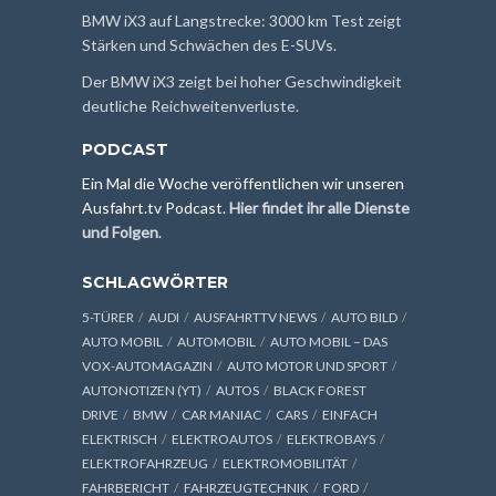
BMW iX3 auf Langstrecke: 3000 km Test zeigt
Stärken und Schwächen des E-SUVs.
Der BMW iX3 zeigt bei hoher Geschwindigkeit
deutliche Reichweitenverluste.
PODCAST
Ein Mal die Woche veröffentlichen wir unseren
Ausfahrt.tv Podcast.
Hier findet ihr alle Dienste
und Folgen
.
SCHLAGWÖRTER
5-TÜRER
AUDI
AUSFAHRTTV NEWS
AUTO BILD
AUTO MOBIL
AUTOMOBIL
AUTO MOBIL – DAS
VOX-AUTOMAGAZIN
AUTO MOTOR UND SPORT
AUTONOTIZEN (YT)
AUTOS
BLACK FOREST
DRIVE
BMW
CAR MANIAC
CARS
EINFACH
ELEKTRISCH
ELEKTROAUTOS
ELEKTROBAYS
ELEKTROFAHRZEUG
ELEKTROMOBILITÄT
FAHRBERICHT
FAHRZEUGTECHNIK
FORD