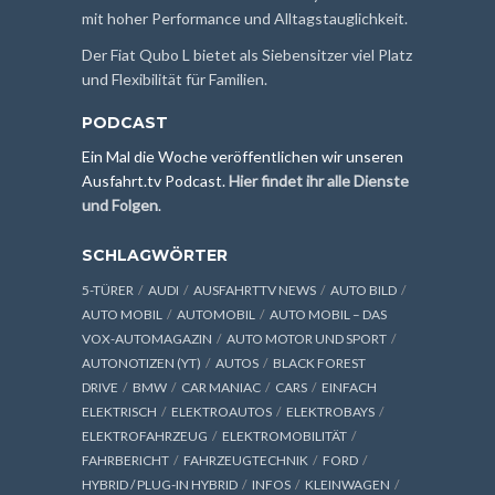
mit hoher Performance und Alltagstauglichkeit.
Der Fiat Qubo L bietet als Siebensitzer viel Platz
und Flexibilität für Familien.
PODCAST
Ein Mal die Woche veröffentlichen wir unseren
Ausfahrt.tv Podcast.
Hier findet ihr alle Dienste
und Folgen
.
SCHLAGWÖRTER
5-TÜRER
AUDI
AUSFAHRTTV NEWS
AUTO BILD
AUTO MOBIL
AUTOMOBIL
AUTO MOBIL – DAS
VOX-AUTOMAGAZIN
AUTO MOTOR UND SPORT
AUTONOTIZEN (YT)
AUTOS
BLACK FOREST
DRIVE
BMW
CAR MANIAC
CARS
EINFACH
ELEKTRISCH
ELEKTROAUTOS
ELEKTROBAYS
ELEKTROFAHRZEUG
ELEKTROMOBILITÄT
FAHRBERICHT
FAHRZEUGTECHNIK
FORD
HYBRID / PLUG-IN HYBRID
INFOS
KLEINWAGEN