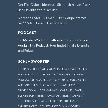
Der Fiat Qubo L bietet als Siebensitzer viel Platz
und Flexibilität für Familien.
Mercedes AMG GT 53 4-Türer Coupe startet
bei 115.430 Euro in Deutschland.
PODCAST
Ein Mal die Woche veröffentlichen wir unseren
Ausfahrt.tv Podcast.
Hier findet ihr alle Dienste
und Folgen
.
SCHLAGWÖRTER
5-TÜRER
AUDI
AUSFAHRTTV NEWS
AUTO BILD
AUTO MOBIL
AUTOMOBIL
AUTO MOBIL – DAS
VOX-AUTOMAGAZIN
AUTO MOTOR UND SPORT
AUTONOTIZEN (YT)
AUTOS
BLACK FOREST
DRIVE
BMW
CAR MANIAC
CARS
EINFACH
ELEKTRISCH
ELEKTROAUTOS
ELEKTROBAYS
ELEKTROFAHRZEUG
ELEKTROMOBILITÄT
FAHRBERICHT
FAHRZEUGTECHNIK
FORD