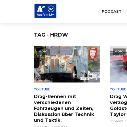
PODCAST
TAG - HRDW
VIDEO
VIDEO
YOUTUBE
YOUTUBE
Drag-Rennen mit
Drag W
verschiedenen
verzög
Fahrzeugen und Zeiten,
Goldst
Diskussion über Technik
Taylor
und Taktik.
11 views
11 views
2 min read