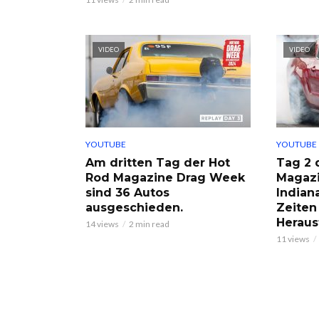
VIDEO
VIDEO
YOUTUBE
YOUTUBE
Am dritten Tag der Hot
Tag 2 
Rod Magazine Drag Week
Magazi
sind 36 Autos
Indian
ausgeschieden.
Zeiten
Heraus
14 views
2 min read
11 views