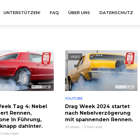
UNTERSTÜTZEN!
FAQ
ÜBER UNS
DATENSCHUTZ
VIDEO
YOUTUBE
eek Tag 4: Nebel
Drag Week 2024 startet
ert Rennen,
nach Nebelverzögerung
one in Führung,
mit spannenden Rennen.
 knapp dahinter.
12 views
2 min read
2 min read