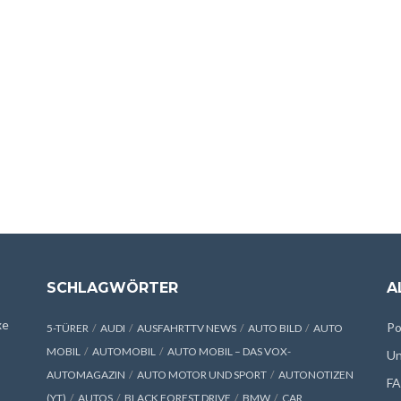
SCHLAGWÖRTER
A
xe
Po
5-TÜRER
AUDI
AUSFAHRTTV NEWS
AUTO BILD
AUTO
MOBIL
AUTOMOBIL
AUTO MOBIL – DAS VOX-
Un
AUTOMAGAZIN
AUTO MOTOR UND SPORT
AUTONOTIZEN
F
(YT)
AUTOS
BLACK FOREST DRIVE
BMW
CAR