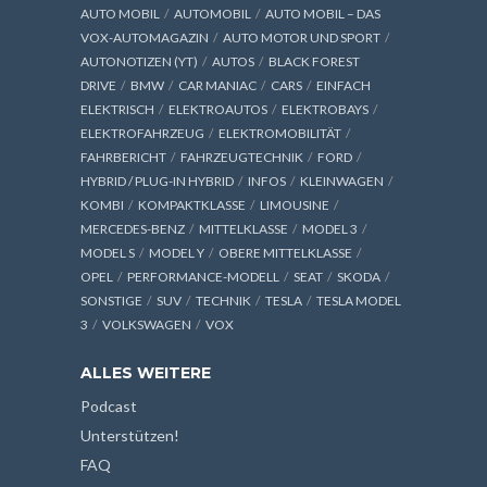
AUTO MOBIL
AUTOMOBIL
AUTO MOBIL – DAS
VOX-AUTOMAGAZIN
AUTO MOTOR UND SPORT
AUTONOTIZEN (YT)
AUTOS
BLACK FOREST
DRIVE
BMW
CAR MANIAC
CARS
EINFACH
ELEKTRISCH
ELEKTROAUTOS
ELEKTROBAYS
ELEKTROFAHRZEUG
ELEKTROMOBILITÄT
FAHRBERICHT
FAHRZEUGTECHNIK
FORD
HYBRID / PLUG-IN HYBRID
INFOS
KLEINWAGEN
KOMBI
KOMPAKTKLASSE
LIMOUSINE
MERCEDES-BENZ
MITTELKLASSE
MODEL 3
MODEL S
MODEL Y
OBERE MITTELKLASSE
OPEL
PERFORMANCE-MODELL
SEAT
SKODA
SONSTIGE
SUV
TECHNIK
TESLA
TESLA MODEL
3
VOLKSWAGEN
VOX
ALLES WEITERE
Podcast
Unterstützen!
FAQ