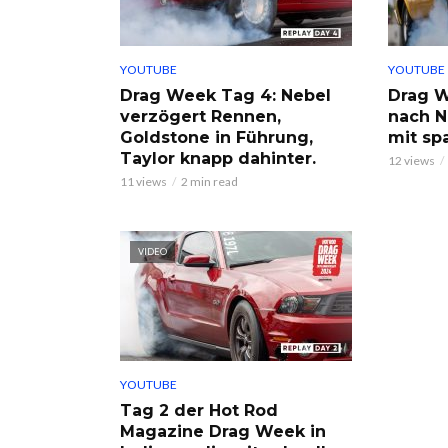
YOUTUBE
YOUTUBE
Drag Week Tag 4: Nebel
Drag W
verzögert Rennen,
nach N
Goldstone in Führung,
mit sp
Taylor knapp dahinter.
12 views
11 views
2 min read
VIDEO
YOUTUBE
Tag 2 der Hot Rod
Magazine Drag Week in