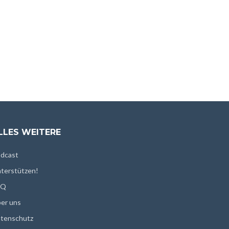
LLES WEITERE
dcast
terstützen!
AQ
er uns
tenschutz