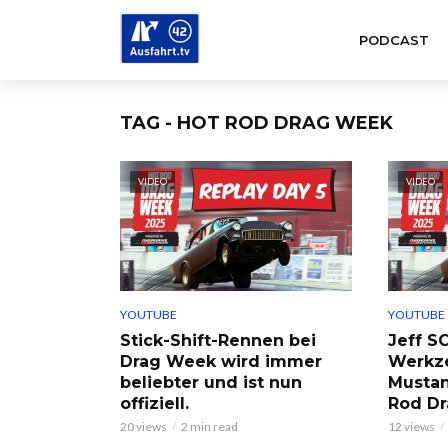
PODCAST
TAG - HOT ROD DRAG WEEK
VIDEO
VIDEO
YOUTUBE
YOUTUBE
Stick-Shift-Rennen bei
Jeff S
Drag Week wird immer
Werkze
beliebter und ist nun
Mustan
offiziell.
Rod Dr
20 views
2 min read
12 views