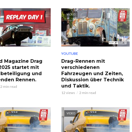
VIDEO
YOUTUBE
d Magazine Drag
Drag-Rennen mit
025 startet mit
verschiedenen
beteiligung und
Fahrzeugen und Zeiten,
enden Rennen.
Diskussion über Technik
und Taktik.
2 min read
12 views
2 min read
VIDEO