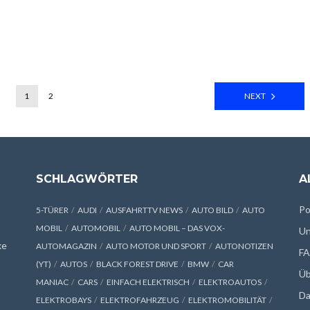
1
2
NEXT
SCHLAGWÖRTER
A
Po
5-TÜRER
AUDI
AUSFAHRTTV NEWS
AUTO BILD
AUTO
MOBIL
AUTOMOBIL
AUTO MOBIL – DAS VOX-
Un
xe
AUTOMAGAZIN
AUTO MOTOR UND SPORT
AUTONOTIZEN
F
(YT)
AUTOS
BLACK FOREST DRIVE
BMW
CAR
Üb
MANIAC
CARS
EINFACH ELEKTRISCH
ELEKTROAUTOS
Da
ELEKTROBAYS
ELEKTROFAHRZEUG
ELEKTROMOBILITÄT