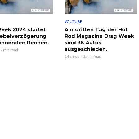
YOUTUBE
eek 2024 startet
Am dritten Tag der Hot
ebelverzögerung
Rod Magazine Drag Week
annenden Rennen.
sind 36 Autos
ausgeschieden.
2 min read
14 views
2 min read