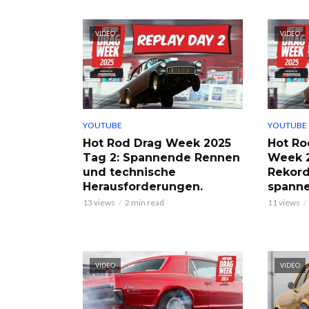
VIDEO
VIDEO
YOUTUBE
YOUTUBE
Hot Rod Drag Week 2025
Hot Ro
Tag 2: Spannende Rennen
Week 2
und technische
Rekord
Herausforderungen.
spann
13 views
2 min read
11 views
VIDEO
VIDEO