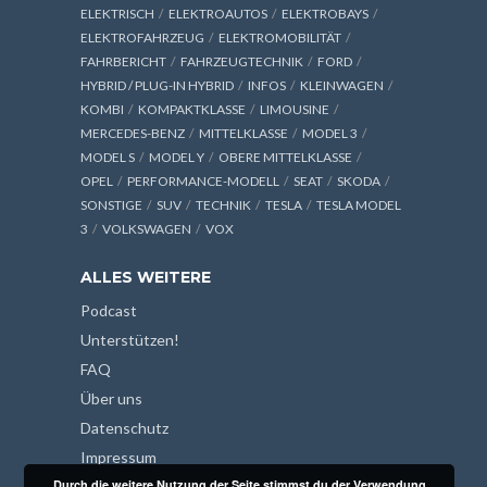
ELEKTRISCH
ELEKTROAUTOS
ELEKTROBAYS
ELEKTROFAHRZEUG
ELEKTROMOBILITÄT
FAHRBERICHT
FAHRZEUGTECHNIK
FORD
HYBRID / PLUG-IN HYBRID
INFOS
KLEINWAGEN
KOMBI
KOMPAKTKLASSE
LIMOUSINE
MERCEDES-BENZ
MITTELKLASSE
MODEL 3
MODEL S
MODEL Y
OBERE MITTELKLASSE
OPEL
PERFORMANCE-MODELL
SEAT
SKODA
SONSTIGE
SUV
TECHNIK
TESLA
TESLA MODEL
3
VOLKSWAGEN
VOX
ALLES WEITERE
Podcast
Unterstützen!
FAQ
Über uns
Datenschutz
Impressum
Durch die weitere Nutzung der Seite stimmst du der Verwendung