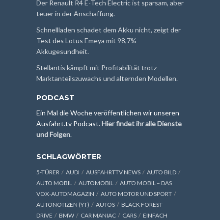
Der Renault R4 E-Tech Electric ist sparsam, aber
teuer in der Anschaffung.
Schnellladen schadet dem Akku nicht, zeigt der
Test des Lotus Emeya mit 98,7%
Akkugesundheit.
Stellantis kämpft mit Profitabilität trotz
Marktanteilszuwachs und alternden Modellen.
PODCAST
Ein Mal die Woche veröffentlichen wir unseren
Ausfahrt.tv Podcast.
Hier findet ihr alle Dienste
und Folgen
.
SCHLAGWÖRTER
5-TÜRER
AUDI
AUSFAHRTTV NEWS
AUTO BILD
AUTO MOBIL
AUTOMOBIL
AUTO MOBIL – DAS
VOX-AUTOMAGAZIN
AUTO MOTOR UND SPORT
AUTONOTIZEN (YT)
AUTOS
BLACK FOREST
DRIVE
BMW
CAR MANIAC
CARS
EINFACH